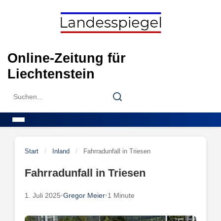
Skip
to
content
Online-Zeitung für
Liechtenstein
Search
Search
for:
Menu
Start
/
Inland
/
Fahrradunfall in Triesen
Fahrradunfall in Triesen
1. Juli 2025
•
Gregor Meier
•
1 Minute