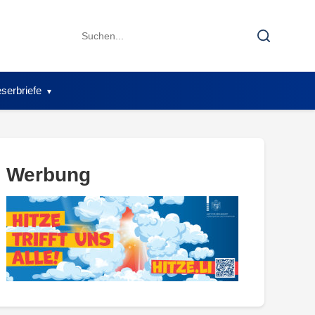
Search
Search
for:
serbriefe
Werbung