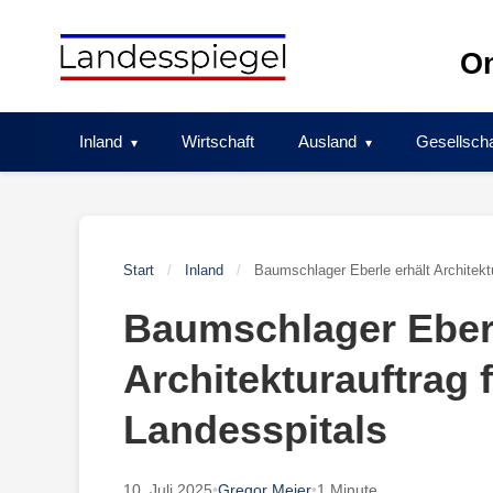
Skip
to
On
content
Inland
Wirtschaft
Ausland
Gesellscha
Start
/
Inland
/
Baumschlager Eberle erhält Architekt
Baumschlager Eberl
Architekturauftrag
Landesspitals
10. Juli 2025
•
Gregor Meier
•
1 Minute