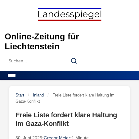
Skip
to
content
Online-Zeitung für
Liechtenstein
Search
Search
for:
Menu
Start
/
Inland
/
Freie Liste fordert klare Haltung im
Gaza-Konflikt
Freie Liste fordert klare Haltung
im Gaza-Konflikt
30. Juni 2025
•
Gregor Meier
•
1 Minute