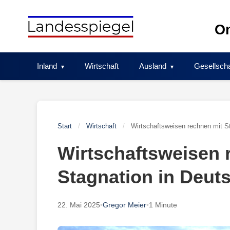
Skip
to
On
content
Inland
Wirtschaft
Ausland
Gesellscha
Start
/
Wirtschaft
/
Wirtschaftsweisen rechnen mit S
Wirtschaftsweisen 
Stagnation in Deut
22. Mai 2025
•
Gregor Meier
•
1 Minute