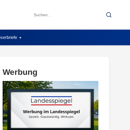
Search
Search
for:
serbriefe
Werbung