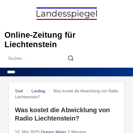
Skip
to
content
Online-Zeitung für
Liechtenstein
Search
Search
for:
Menu
Start
/
Landtag
/
Was kostet die Abwicklung von Radio
Liechtenstein?
Was kostet die Abwicklung von
Radio Liechtenstein?
10. Mai 2025
•
Gregor Meier
•
2 Minuten