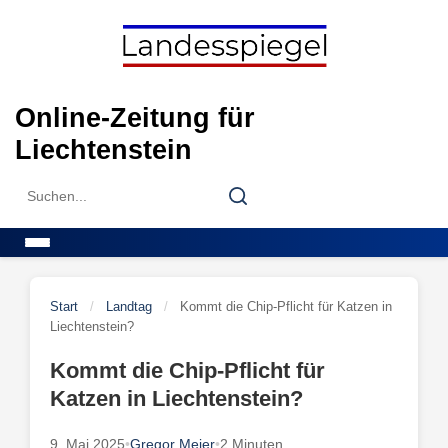
Skip
to
content
Online-Zeitung für
Liechtenstein
Search
Search
for:
Menu
Start
/
Landtag
/
Kommt die Chip-Pflicht für Katzen in
Liechtenstein?
Kommt die Chip-Pflicht für
Katzen in Liechtenstein?
9. Mai 2025
•
Gregor Meier
•
2 Minuten