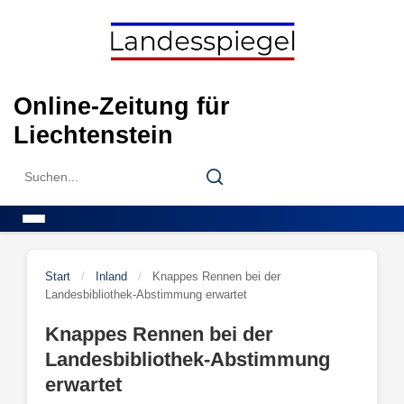
Skip
to
content
Online-Zeitung für
Liechtenstein
Search
Search
for:
Menu
Start
/
Inland
/
Knappes Rennen bei der
Landesbibliothek-Abstimmung erwartet
Knappes Rennen bei der
Landesbibliothek-Abstimmung
erwartet