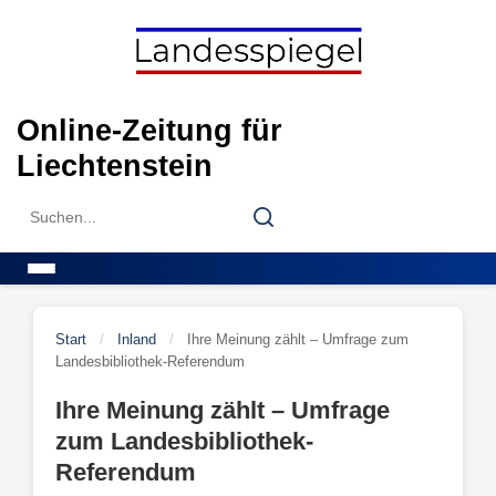
Skip
to
content
Online-Zeitung für
Liechtenstein
Search
Search
for:
Menu
Start
/
Inland
/
Ihre Meinung zählt – Umfrage zum
Landesbibliothek-Referendum
Ihre Meinung zählt – Umfrage
zum Landesbibliothek-
Referendum