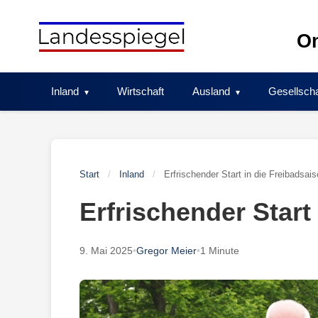
Skip
to
On
content
Inland
Wirtschaft
Ausland
Gesellscha
Start
/
Inland
/
Erfrischender Start in die Freibadsai
Erfrischender Start
9. Mai 2025
•
Gregor Meier
•
1 Minute