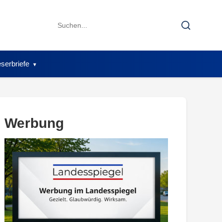
Search
Search
for:
serbriefe
Werbung