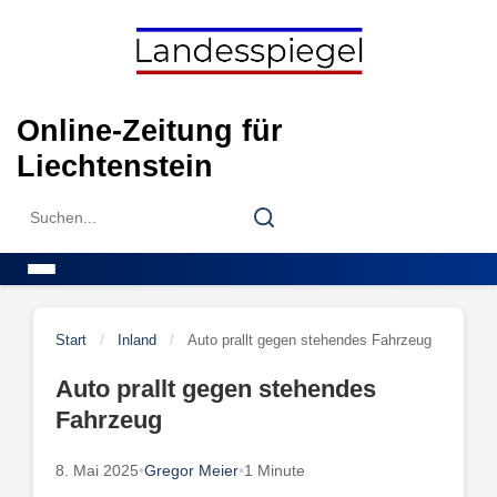
Skip
to
content
Online-Zeitung für
Liechtenstein
Search
Search
for:
Menu
Start
/
Inland
/
Auto prallt gegen stehendes Fahrzeug
Auto prallt gegen stehendes
Fahrzeug
8. Mai 2025
•
Gregor Meier
•
1 Minute