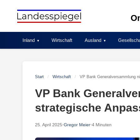
Skip
to
On
content
Inland
Wirtschaft
Ausland
Gesellscha
Start
/
Wirtschaft
/
VP Bank Generalversammlung ni
VP Bank Generalv
strategische Anpa
25. April 2025
•
Gregor Meier
•
4 Minuten