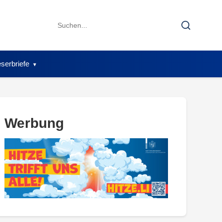
Search
Search
for:
serbriefe
Werbung