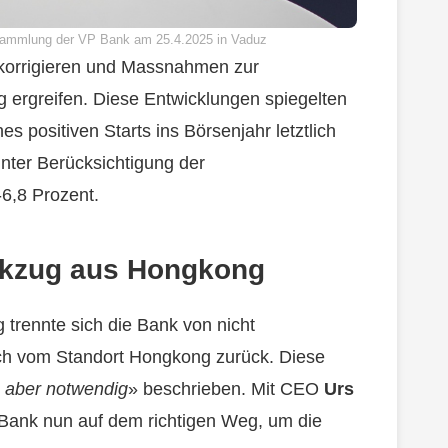
sammlung der VP Bank am 25.4.2025 in Vaduz
 korrigieren und Massnahmen zur
g ergreifen. Diese Entwicklungen spiegelten
es positiven Starts ins Börsenjahr letztlich
Unter Berücksichtigung der
-6,8 Prozent.
ckzug aus Hongkong
g trennte sich die Bank von nicht
ich vom Standort Hongkong zurück. Diese
 aber notwendig
» beschrieben. Mit CEO
Urs
 Bank nun auf dem richtigen Weg, um die