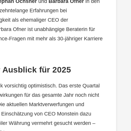
ephan Ochsner
und
Barbara Ofner
in den
rzehntelange Erfahrungen bei
igkeit als ehemaliger CEO der
rbara Ofner ist unabhängige Beraterin für
e-Fragen mit mehr als 30-jähriger Karriere
r Ausblick für 2025
nk vorsichtig optimistisch. Das erste Quartal
wirkungen für das gesamte Jahr noch nicht
Die aktuellen Marktverwerfungen und
h Einschätzung von CEO Monstein dazu
abiler Währung vermehrt gesucht werden –