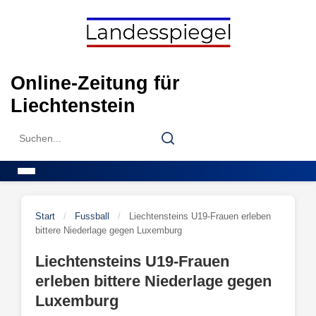
Skip
to
content
Online-Zeitung für
Liechtenstein
Search
Search
for:
Menu
Start
/
Fussball
/
Liechtensteins U19-Frauen erleben
bittere Niederlage gegen Luxemburg
Liechtensteins U19-Frauen
erleben bittere Niederlage gegen
Luxemburg