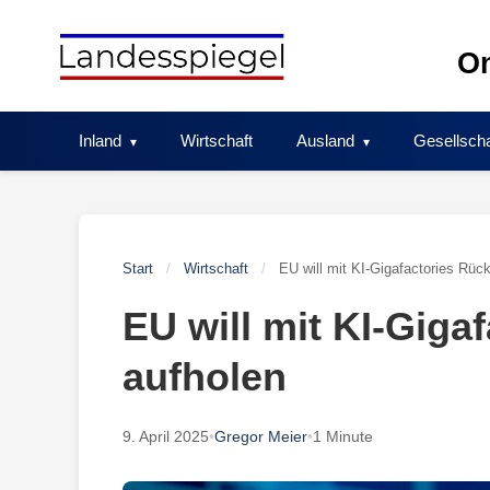
Skip
to
On
content
Inland
Wirtschaft
Ausland
Gesellscha
Start
/
Wirtschaft
/
EU will mit KI-Gigafactories Rüc
EU will mit KI-Giga
aufholen
9. April 2025
•
Gregor Meier
•
1 Minute