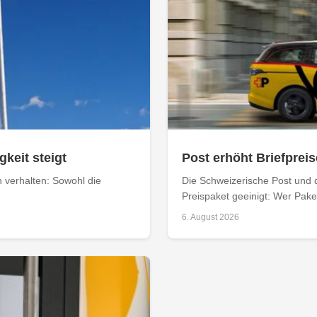
keit steigt
Post erhöht Briefpreis
n verhalten: Sowohl die
Die Schweizerische Post und 
Preispaket geeinigt: Wer Paket
6. August 2026