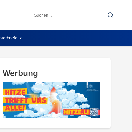
Search
Search
for:
serbriefe
Werbung