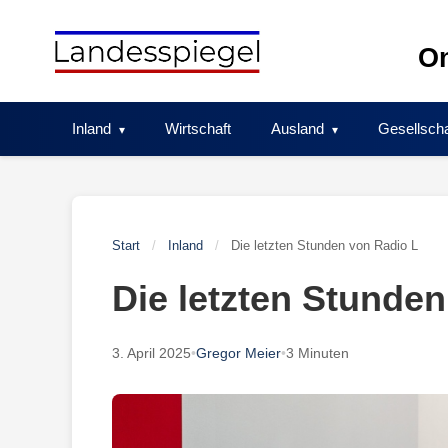
Skip
to
On
content
Inland
Wirtschaft
Ausland
Gesellscha
Start
/
Inland
/
Die letzten Stunden von Radio L
Die letzten Stunde
3. April 2025
•
Gregor Meier
•
3 Minuten