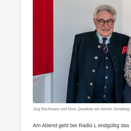
Jürg Bachmann und Doris Quaderer am letzten Sendetag v
Am Abend geht bei Radio L endgültig das L