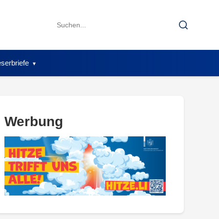
Search
Search
for:
serbriefe
Werbung