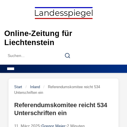
Skip
to
content
Online-Zeitung für
Liechtenstein
Search
Search
for:
Menu
Start
/
Inland
/
Referendumskomitee reicht 534
Unterschriften ein
Referendumskomitee reicht 534
Unterschriften ein
11. März 2025
•
Gregor Meier
•
2 Minuten