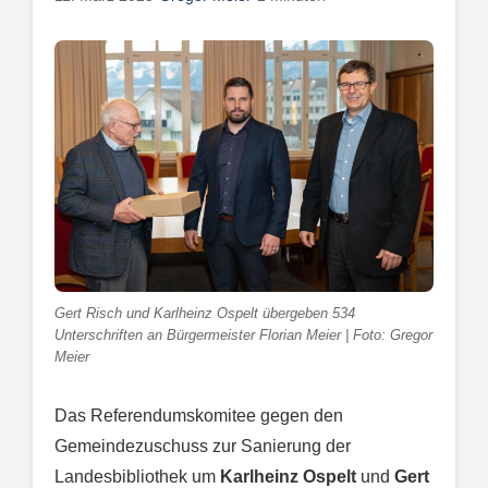
Gert Risch und Karlheinz Ospelt übergeben 534
Unterschriften an Bürgermeister Florian Meier | Foto: Gregor
Meier
Das Referendumskomitee gegen den
Gemeindezuschuss zur Sanierung der
Landesbibliothek um
Karlheinz Ospelt
und
Gert