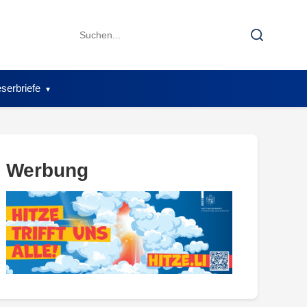
Search
Search
for:
serbriefe
Werbung