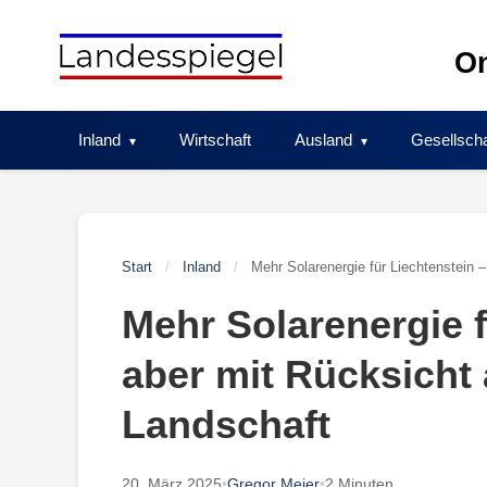
Skip
to
On
content
Inland
Wirtschaft
Ausland
Gesellscha
Start
/
Inland
/
Mehr Solarenergie für Liechtenstein 
Mehr Solarenergie f
aber mit Rücksicht
Landschaft
20. März 2025
•
Gregor Meier
•
2 Minuten