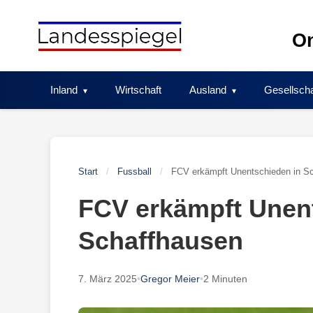
Skip
to
On
content
Inland
Wirtschaft
Ausland
Gesellscha
Start
/
Fussball
/
FCV erkämpft Unentschieden in S
FCV erkämpft Unen
Schaffhausen
7. März 2025
•
Gregor Meier
•
2 Minuten