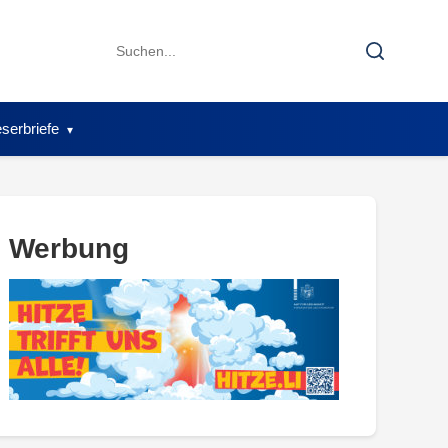
Search
Search
for:
serbriefe
Werbung