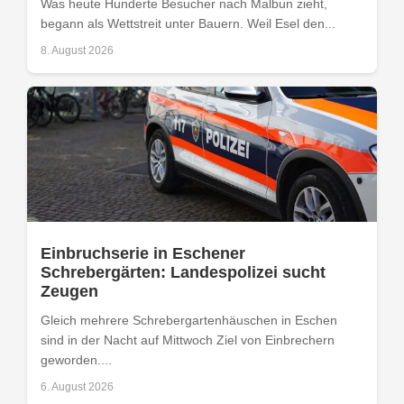
Was heute Hunderte Besucher nach Malbun zieht,
begann als Wettstreit unter Bauern. Weil Esel den...
8. August 2026
Einbruchserie in Eschener
Schrebergärten: Landespolizei sucht
Zeugen
Gleich mehrere Schrebergartenhäuschen in Eschen
sind in der Nacht auf Mittwoch Ziel von Einbrechern
geworden....
6. August 2026