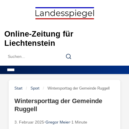
Skip
to
content
Online-Zeitung für
Liechtenstein
Search
Search
for:
Menu
Start
/
Sport
/
Wintersporttag der Gemeinde Ruggell
Wintersporttag der Gemeinde
Ruggell
3. Februar 2025
•
Gregor Meier
•
1 Minute