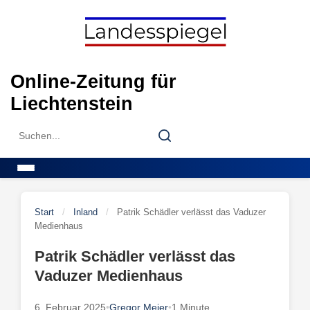
Skip
to
content
Online-Zeitung für
Liechtenstein
Search
Search
for:
Menu
Start
/
Inland
/
Patrik Schädler verlässt das Vaduzer
Medienhaus
Patrik Schädler verlässt das
Vaduzer Medienhaus
6. Februar 2025
•
Gregor Meier
•
1 Minute