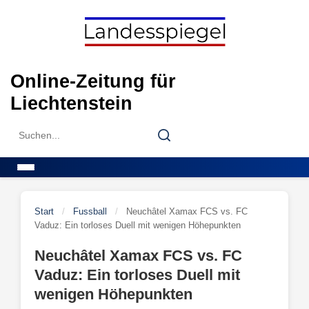
Skip
to
content
Online-Zeitung für
Liechtenstein
Search
Search
for:
Menu
Start
/
Fussball
/
Neuchâtel Xamax FCS vs. FC
Vaduz: Ein torloses Duell mit wenigen Höhepunkten
Neuchâtel Xamax FCS vs. FC
Vaduz: Ein torloses Duell mit
wenigen Höhepunkten