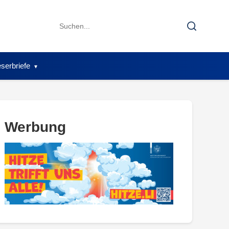
Search
Search
for:
serbriefe
Werbung