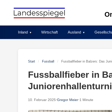
Skip
to
On
content
Inland
Wirtschaft
Ausland
Gesellscha
Start
/
Fussball
/
Fussballfieber in Balzers: Das Juni
Fussballfieber in B
Juniorenhallenturn
10. Februar 2025
•
Gregor Meier
•
1 Minute