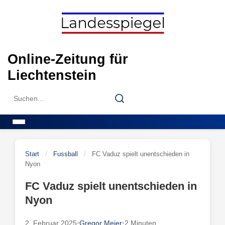
Skip
to
content
Online-Zeitung für
Liechtenstein
Search
Search
for:
Menu
Start
/
Fussball
/
FC Vaduz spielt unentschieden in
Nyon
FC Vaduz spielt unentschieden in
Nyon
2. Februar 2025
•
Gregor Meier
•
2 Minuten