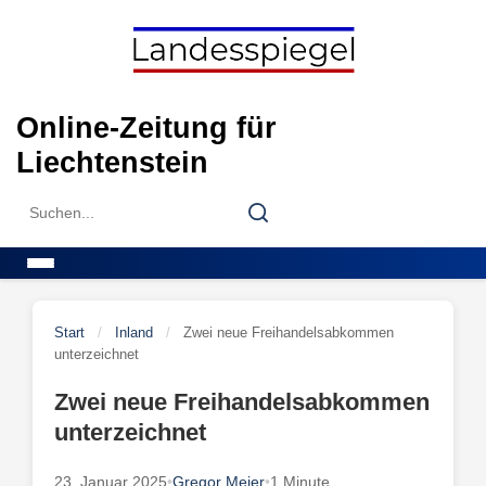
Skip
to
content
Online-Zeitung für
Liechtenstein
Search
Search
for:
Menu
Start
/
Inland
/
Zwei neue Freihandelsabkommen
unterzeichnet
Zwei neue Freihandelsabkommen
unterzeichnet
23. Januar 2025
•
Gregor Meier
•
1 Minute