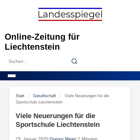
Skip
to
content
Online-Zeitung für
Liechtenstein
Search
Search
for:
Menu
Start
/
Gesellschaft
/
Viele Neuerungen für die
Sportschule Liechtenstein
Viele Neuerungen für die
Sportschule Liechtenstein
29. Januar 2025
•
Gregor Meier
•
2 Minuten