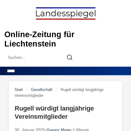
Skip
to
content
Online-Zeitung für
Liechtenstein
Search
Search
for:
Menu
Start
/
Gesellschaft
/
Rugell würdigt langjährige
Vereinsmitglieder
Rugell würdigt langjährige
Vereinsmitglieder
30. Januar 2025
•
Gregor Meier
•
1 Minute