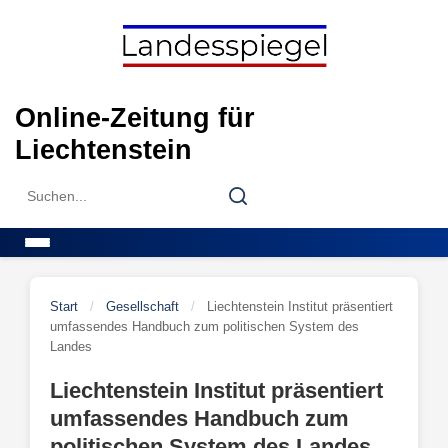
Skip
to
content
Online-Zeitung für
Liechtenstein
Search
Search
for:
Menu
Start
/
Gesellschaft
/
Liechtenstein Institut präsentiert
umfassendes Handbuch zum politischen System des
Landes
Liechtenstein Institut präsentiert
umfassendes Handbuch zum
politischen System des Landes