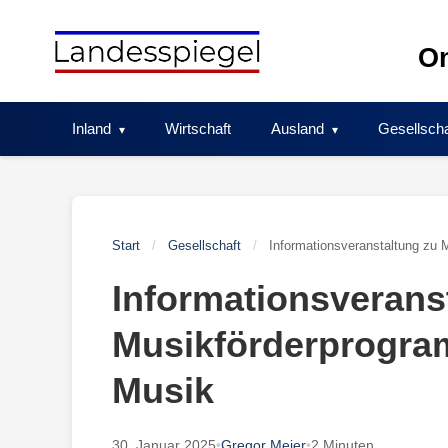
Skip
to
On
content
Inland
Wirtschaft
Ausland
Gesellscha
Start
/
Gesellschaft
/
Informationsveranstaltung zu
Informationsverans
Musikförderprogr
Musik
30. Januar 2025
•
Gregor Meier
•
2 Minuten