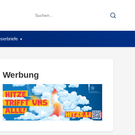
Search
Search
for:
serbriefe
Werbung