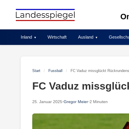
Skip
to
On
content
Inland
Wirtschaft
Ausland
Gesellscha
Start
/
Fussball
/
FC Vaduz missglückt Rückrundens
FC Vaduz missglüc
25. Januar 2025
•
Gregor Meier
•
2 Minuten