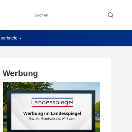
Search
Search
for:
serbriefe
Werbung