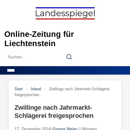
Skip
to
content
Online-Zeitung für
Liechtenstein
Search
Search
for:
Menu
Start
/
Inland
/
Zwillinge nach Jahrmarkt-Schlägerei
freigesprochen
Zwillinge nach Jahrmarkt-
Schlägerei freigesprochen
17. Dezember 2024
•
Gregor Meier
•
2 Minuten