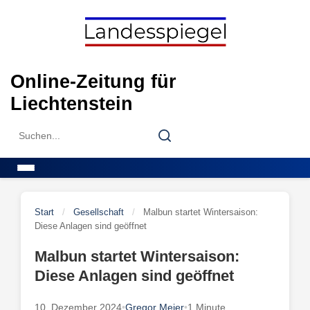
Skip
to
content
Online-Zeitung für
Liechtenstein
Search
Search
for:
Menu
Start
/
Gesellschaft
/
Malbun startet Wintersaison:
Diese Anlagen sind geöffnet
Malbun startet Wintersaison:
Diese Anlagen sind geöffnet
10. Dezember 2024
•
Gregor Meier
•
1 Minute