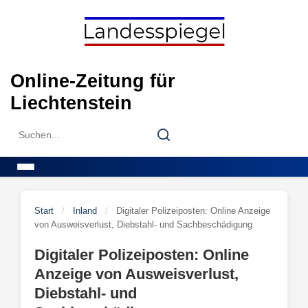
Skip
to
content
Online-Zeitung für
Liechtenstein
Search
Search
for:
Menu
Start
/
Inland
/
Digitaler Polizeiposten: Online Anzeige
von Ausweisverlust, Diebstahl- und Sachbeschädigung
Digitaler Polizeiposten: Online
Anzeige von Ausweisverlust,
Diebstahl- und