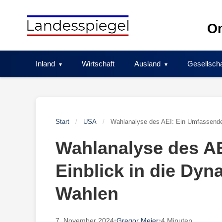
Skip
to
On
content
Inland
Wirtschaft
Ausland
Gesellscha
Start
/
USA
/
Wahlanalyse des AEI: Ein Umfassende
Wahlanalyse des A
Einblick in die Dyn
Wahlen
7. November 2024
•
Gregor Meier
•
4 Minuten