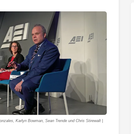
Gonzales, Karlyn Bowman, Sean Trende und Chris Stirewalt |