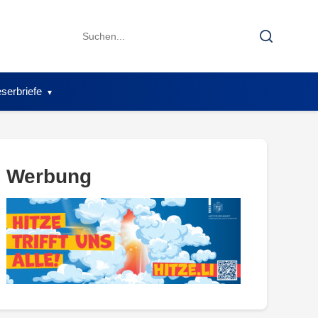
Search
Search
for:
serbriefe
Werbung