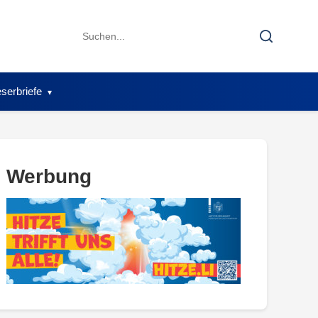
Search
Search
for:
serbriefe
Werbung