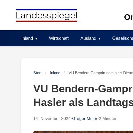
Skip
to
On
content
Inland
Wirtschaft
Ausland
Gesellscha
Start
/
Inland
/
VU Bendern-Gamprin nominiert Dietm
VU Bendern-Gampri
Hasler als Landtag
14. November 2024
•
Gregor Meier
•
2 Minuten