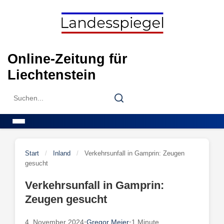
Skip
to
content
Online-Zeitung für
Liechtenstein
Search
Search
for:
Menu
Start
/
Inland
/
Verkehrsunfall in Gamprin: Zeugen
gesucht
Verkehrsunfall in Gamprin:
Zeugen gesucht
4. November 2024
•
Gregor Meier
•
1 Minute