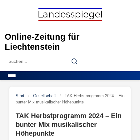
Skip
to
content
Online-Zeitung für
Liechtenstein
Search
Search
for:
Menu
Start
/
Gesellschaft
/
TAK Herbstprogramm 2024 – Ein
bunter Mix musikalischer Höhepunkte
TAK Herbstprogramm 2024 – Ein
bunter Mix musikalischer
Höhepunkte