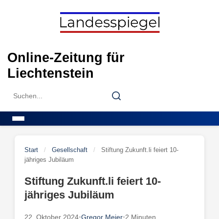
Skip
to
content
Online-Zeitung für
Liechtenstein
Search
Search
for:
Menu
Start
/
Gesellschaft
/
Stiftung Zukunft.li feiert 10-
jähriges Jubiläum
Stiftung Zukunft.li feiert 10-
jähriges Jubiläum
22. Oktober 2024
•
Gregor Meier
•
2 Minuten