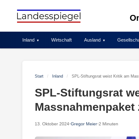
Skip
to
On
content
Inland
Wirtschaft
Ausland
Gesellscha
Start
/
Inland
/
SPL-Stiftungsrat weist Kritik am M
SPL-Stiftungsrat we
Massnahmenpaket 
13. Oktober 2024
•
Gregor Meier
•
2 Minuten