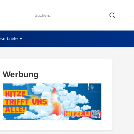
Search
Search
for:
serbriefe
Werbung