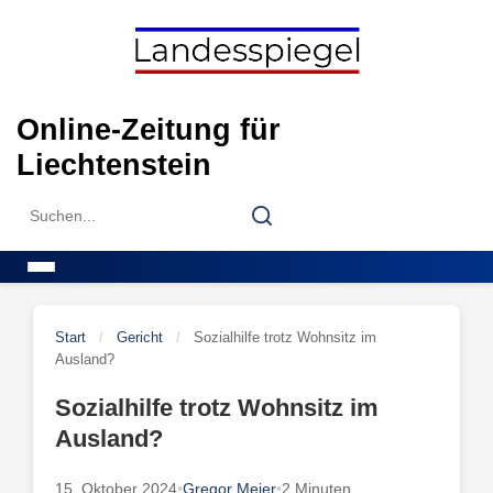
Skip
to
content
Online-Zeitung für
Liechtenstein
Search
Search
for:
Menu
Start
/
Gericht
/
Sozialhilfe trotz Wohnsitz im
Ausland?
Sozialhilfe trotz Wohnsitz im
Ausland?
15. Oktober 2024
•
Gregor Meier
•
2 Minuten