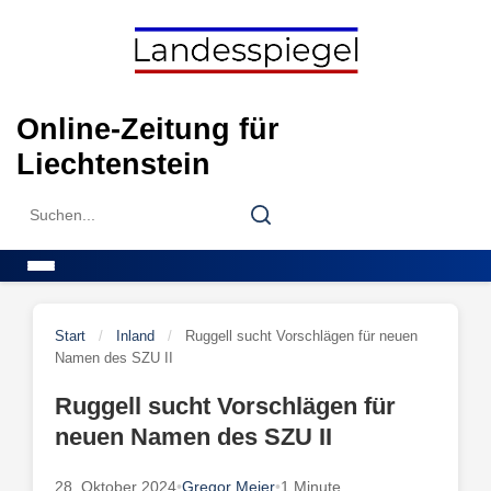
Skip
to
content
Online-Zeitung für
Liechtenstein
Search
Search
for:
Menu
Start
/
Inland
/
Ruggell sucht Vorschlägen für neuen
Namen des SZU II
Ruggell sucht Vorschlägen für
neuen Namen des SZU II
28. Oktober 2024
•
Gregor Meier
•
1 Minute