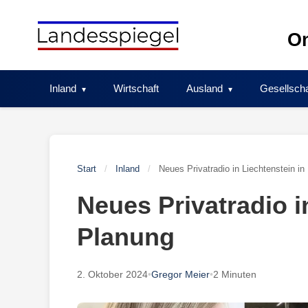
Skip
to
On
content
Inland
Wirtschaft
Ausland
Gesellscha
Start
/
Inland
/
Neues Privatradio in Liechtenstein in
Neues Privatradio i
Planung
2. Oktober 2024
•
Gregor Meier
•
2 Minuten