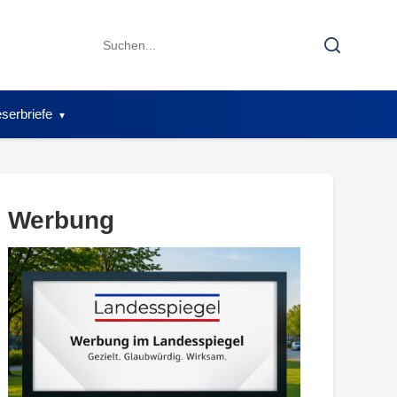
Search
Search
for:
serbriefe
Werbung