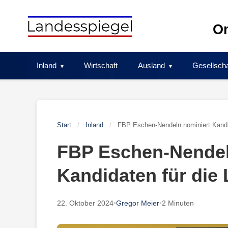
Skip
to
On
content
Inland
Wirtschaft
Ausland
Gesellscha
Start
/
Inland
/
FBP Eschen-Nendeln nominiert Kandi
FBP Eschen-Nendel
Kandidaten für die
22. Oktober 2024
•
Gregor Meier
•
2 Minuten