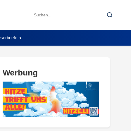
Search
Search
for:
serbriefe
Werbung