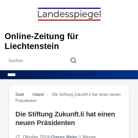
Skip
to
content
Online-Zeitung für
Liechtenstein
Search
Search
for:
Menu
Start
/
Inland
/
Die Stiftung Zukunft.li hat einen neuen
Präsidenten
Die Stiftung Zukunft.li hat einen
neuen Präsidenten
22. Oktober 2024
•
Gregor Meier
•
1 Minute