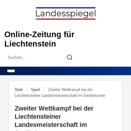
Skip
to
content
Online-Zeitung für
Liechtenstein
Search
Search
for:
Menu
Start
/
Sport
/
Zweiter Wettkampf bei der
Liechtensteiner Landesmeisterschaft im Geräteturnen
Zweiter Wettkampf bei der
Liechtensteiner
Landesmeisterschaft im