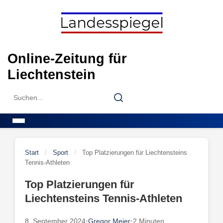
Skip
to
content
Online-Zeitung für
Liechtenstein
Search
Search
for:
Menu
Start
/
Sport
/
Top Platzierungen für Liechtensteins
Tennis-Athleten
Top Platzierungen für
Liechtensteins Tennis-Athleten
8. September 2024
•
Gregor Meier
•
2 Minuten