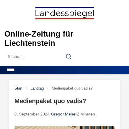
Skip
to
content
Online-Zeitung für
Liechtenstein
Search
Search
for:
Menu
Start
/
Landtag
/
Medienpaket quo vadis?
Medienpaket quo vadis?
9. September 2024
•
Gregor Meier
•
2 Minuten