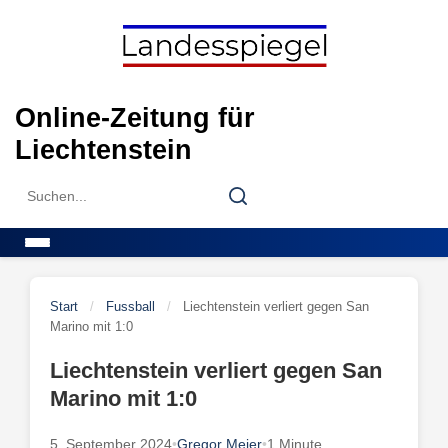
Skip
to
content
Online-Zeitung für
Liechtenstein
Search
Search
for:
Menu
Start
/
Fussball
/
Liechtenstein verliert gegen San
Marino mit 1:0
Liechtenstein verliert gegen San
Marino mit 1:0
5. September 2024
•
Gregor Meier
•
1 Minute