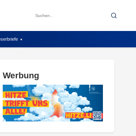
Search
Search
for:
serbriefe
Werbung