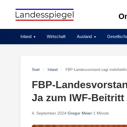
Skip
to
On
content
Inland
Wirtschaft
Ausland
Gesellscha
Start
/
Inland
/
FBP-Landesvorstand sagt mehrheitlic
FBP-Landesvorstand
Ja zum IWF-Beitritt
4. September 2024
•
Gregor Meier
•
1 Minute