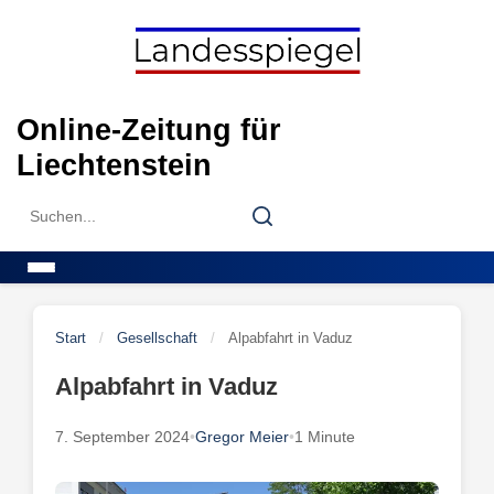
Skip
to
content
Online-Zeitung für
Liechtenstein
Search
Search
for:
Menu
Start
/
Gesellschaft
/
Alpabfahrt in Vaduz
Alpabfahrt in Vaduz
7. September 2024
•
Gregor Meier
•
1 Minute