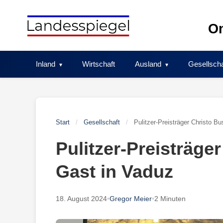
Skip
to
On
content
Inland
Wirtschaft
Ausland
Gesellscha
Start
/
Gesellschaft
/
Pulitzer-Preisträger Christo B
Pulitzer-Preisträge
Gast in Vaduz
18. August 2024
•
Gregor Meier
•
2 Minuten