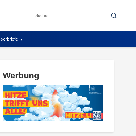
Search
Search
for:
serbriefe
Werbung